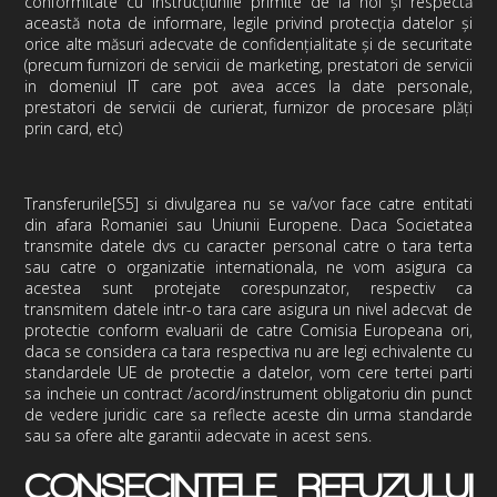
conformitate cu instrucțiunile primite de la noi și respectă
această nota de informare, legile privind protecția datelor și
orice alte măsuri adecvate de confidențialitate și de securitate
(precum furnizori de servicii de marketing, prestatori de servicii
in domeniul IT care pot avea acces la date personale,
prestatori de servicii de curierat, furnizor de procesare plăți
prin card, etc)
Transferurile
[S5]
si divulgarea nu se va/vor face catre entitati
din afara Romaniei sau Uniunii Europene. Daca Societatea
transmite datele dvs cu caracter personal catre o tara terta
sau catre o organizatie internationala, ne vom asigura ca
acestea sunt protejate corespunzator, respectiv ca
transmitem datele intr-o tara care asigura un nivel adecvat de
protectie conform evaluarii de catre Comisia Europeana ori,
daca se considera ca tara respectiva nu are legi echivalente cu
standardele UE de protectie a datelor, vom cere tertei parti
sa incheie un contract /acord/instrument obligatoriu din punct
de vedere juridic care sa reflecte aceste din urma standarde
sau sa ofere alte garantii adecvate in acest sens.
CONSECINTELE REFUZULUI