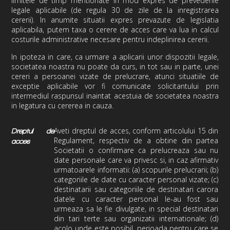
limitele de timp mentionate in mod expres de prevederile
legale aplicabile (de regula 30 de zile de la inregistrarea
cererii). In anumite situatii expres prevazute de legislatia
aplicabila, putem taxa o cerere de acces care va lua in calcul
costurile administrative necesare pentru indeplinirea cererii.
In ipoteza in care, ca urmare a aplicarii unor dispozitii legale,
societatea noastra nu poate da curs, in tot sau in parte, unei
cereri a persoanei vizate de prelucrare, atunci situatiile de
exceptie aplicabile vor fi comunicate solicitantului prin
intermediul raspunsul inaintat acestuia de societatea noastra
in legatura cu cererea in cauza.
Aveti dreptul de acces, conform articolului 15 din
Dreptul de
Regulament, respectiv de a obtine din partea
acces
Societatii o confirmare ca prelucreaza sau nu
date personale care va privesc si, in caz afirmativ
urmatoarele informatii: (a) scopurile prelucrarii; (b)
categoriile de date cu caracter personal vizate; (c)
destinatarii sau categoriile de destinatari carora
datele cu caracter personal le-au fost sau
urmeaza sa le fie divulgate, in special destinatari
din tari terte sau organizatii internationale; (d)
acolo unde este posibil, perioada pentru care se