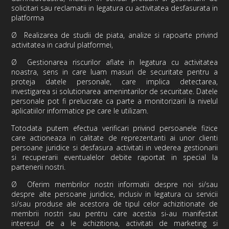
solicitari sau reclamatii in legatura cu activitatea desfasurata in
platforma
Ø
Realizarea de studii de piata, analize si rapoarte privind
activitatea in cadrul platformei,
Ø
Gestionarea riscurilor aflate in legatura cu activitatea
noastra, sens in care luam masuri de securitate pentru a
proteja datele personale, care implica detectarea,
investigarea si solutionarea amenintarilor de securitate. Datele
personale pot fi prelucrate ca parte a monitorizarii la nivelul
aplicatiilor informatice pe care le utilizam.
Totodata putem efectua verificari privind persoanele fizice
care actioneaza in calitate de reprezentanti ai unor clienti
persoane juridice si desfasura activitati in vederea gestionarii
si recuperarii eventualelor debite raportat in special la
partenerii nostri.
Ø
Oferim
membrilor
nostri informatii despre noi si/sau
despre alte persoane juridice, inclusiv in legatura cu servicii
si/sau produse ale acestora de tipul celor achizitionate de
membrii nostri sau pentru care acestia si-au manifestat
interesul de a le achizitiona, activitati de marketing si