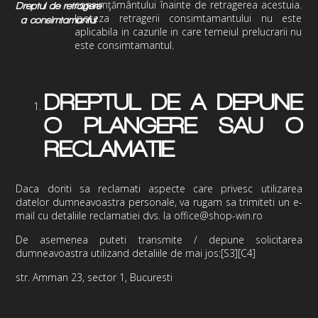
consimţământului înainte de retragerea acestuia.
Dreptul de retragere
Ipoteza retragerii consimtamantului nu este
a consimtamantul
aplicabila in cazurile in care temeiul prelucrarii nu
este consimtamantul.
DREPTUL DE A DEPUNE
O PLANGERE SAU O
RECLAMATIE
Daca doriti sa reclamati aspecte care privesc utilizarea
datelor dumneavoastra personale, va rugam sa trimiteti un e-
mail cu detaliile reclamatiei dvs. la
office@shop-win.ro
De asemenea puteti transmite / depune solicitarea
dumneavoastra utilizand detaliile de mai jos:
[S3]
[C4]
str. Amman 23, sector 1, Bucuresti