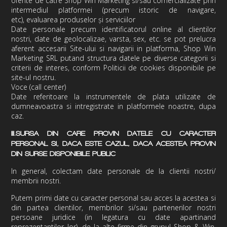
oferite de catre Shop Win Marketing si/sau comercializate prin
intermediul platformei (precum istoric de navigare,
etc),
evaluarea produselor și serviciilor
Date personale precum identificatorul online al clientilor
nostri, date de geolocalizae, varsta, sex, etc. se pot prelucra
aferent accesarii Site-ului si navigarii in platforma,
Shop Win
Marketing
SRL putand structura datele pe diverse categorii si
criterii de interes
, conform Politicii de cookies disponibile pe
site-ul nostru.
Voce (call center)
Date referitoare la instrumentele de plata utilizate de
dumneavoastra si intregistrate in platformele noastre, dupa
caz.
III.
SURSA DIN CARE PROVIN DATELE CU CARACTER
PERSONAL SI, DACA ESTE CAZUL, DACA ACESTEA PROVIN
DIN SURSE DISPONIBILE PUBLIC
In general, colectam date personale de la clientii nostri/
membrii nostri.
Putem primi date cu caracter personal sau acces la acestea si
din partea clientilor, membrilor si/sau partenerilor nostri
persoane juridice (in legatura cu date apartinand
reprezentantilor lor), de la alte firme din grupul Shop & Win,