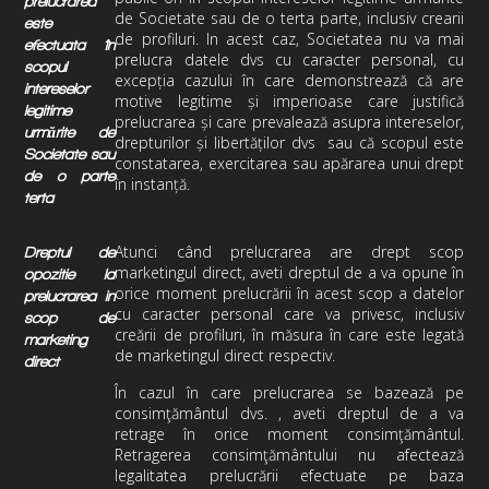
prelucrarea
de Societate sau de o terta parte, inclusiv crearii
este
de profiluri. In acest caz, Societatea nu va mai
efectuata în
prelucra datele dvs cu caracter personal, cu
scopul
excepția cazului în care demonstrează că are
intereselor
motive legitime și imperioase care justifică
legitime
prelucrarea și care prevalează asupra intereselor,
urmărite de
drepturilor și libertăților dvs sau că scopul este
Societate sau
constatarea, exercitarea sau apărarea unui drept
de o parte
în instanță.
terta
Atunci când prelucrarea are drept scop
Dreptul de
marketingul direct, aveti dreptul de a va opune în
opozitie la
orice moment prelucrării în acest scop a datelor
prelucrarea in
cu caracter personal care va privesc, inclusiv
scop de
creării de profiluri, în măsura în care este legată
marketing
de marketingul direct respectiv.
direct
În cazul în care prelucrarea se bazează pe
consimţământul dvs. , aveti dreptul de a va
retrage în orice moment consimţământul.
Retragerea consimţământului nu afectează
legalitatea prelucrării efectuate pe baza