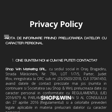
Privacy Policy
NOTA DE INFORMARE PRIVIND PRELUCRAREA DATELOR CU
CARACTER PERSONAL
CINE SUNTEM NOI si CUM NE PUTETI CONTACTA?
cu sediul social in
Oraş Bragadiru,
Shop Win Marketing
SRL
,
Strada Mărăcineni, Nr. 78A, LOT 1/7/5, Parter, Judet
Ilfov,
inregistrata la ORC sub nr.
J23/2603/2018
, CUI
37041450
,
avand datele de contact precizate mai jos (numita in
continuare si Societatea sau Shop & Win), prelucreaza date cu
caracter personal in conformitate cu REGULAMENTUL
(UE)
2016/679 AL PARLAMENTULUI EUROPEAN SI AL CONSILIULUI
din 27 aprilie 2016 (Regulamentul)
si a celorlalte prevederi
legale aplicabile in materia prelucrarii datelor cu caracter