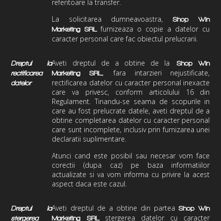
referitoare la transfer.
La solicitarea dumneavoastra,
Shop Win
furnizeaza o copie a datelor cu
Marketing
SRL
caracter personal care fac obiectul prelucrarii.
Aveti dreptul de a obtine de la
Dreptul la
Shop Win
fara intarzieri nejustificate,
rectificarea
Marketing
SRL,
rectificarea datelor cu caracter personal inexacte
datelor
care va privesc, conform articolului 16 din
Regulament. Tinandu-se seama de scopurile in
care au fost prelucrate datele, aveti dreptul de a
obtine completarea datelor cu caracter personal
care sunt incomplete, inclusiv prin furnizarea unei
declaratii suplimentare.
Atunci cand este posibil sau necesar vom face
corectii (dupa caz) pe baza informatiilor
actualizate si va vom informa cu privire la acest
aspect daca este cazul.
Aveti dreptul de a obtine din partea
Dreptul la
Shop Win
stergerea datelor cu caracter
stergerea
Marketing
SRL