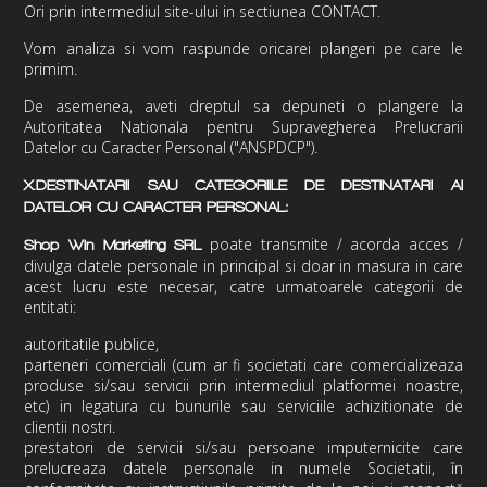
Ori prin intermediul site-ului in sectiunea
CONTACT
.
Vom analiza si vom raspunde oricarei plangeri pe care le
primim.
De asemenea, aveti dreptul sa depuneti o plangere la
Autoritatea Nationala pentru Supravegherea Prelucrarii
Datelor cu Caracter Personal ("ANSPDCP").
X.
DESTINATARII SAU CATEGORIILE DE DESTINATARI AI
DATELOR CU CARACTER PERSONAL:
poate transmite / acorda acces /
Shop Win Marketing
SRL
divulga datele personale
in principal si doar in masura in care
acest lucru este necesar, catre urmatoarele categorii de
entitati:
autoritatile publice,
parteneri comerciali (cum ar fi societati care comercializeaza
produse si/sau servicii prin intermediul platformei noastre,
etc) in legatura cu bunurile sau serviciile achizitionate de
clientii nostri.
prestatori de servicii si/sau persoane imputernicite care
prelucreaza datele personale in numele Societatii, în