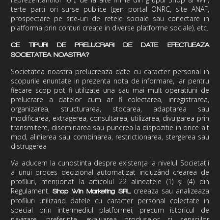
terte parti ori surse publice (gen portal ONRC, site ANAF,
prospectare pe site-uri de retele sociale sau conectare in
platforma prin conturi create in diverse platforme sociale), etc.
CE TIPURI DE PRELUCRARI DE DATE EFECTUEAZA
SOCIETATEA NOASTRA?
Societatea noastra prelucreaza date cu caracter personal in
scopurile enuntate in prezenta nota de informare, iar pentru
fiecare scop pot fi utilizate una sau mai mult operatiuni de
prelucrare a datelor cum ar fi colectarea, inregistrarea,
organizarea, structurarea, stocarea, adaptarea sau
modificarea, extragerea, consultarea, utilizarea, divulgarea prin
transmitere, diseminarea sau punerea la dispozitie in orice alt
mod, alinierea sau combinarea, restrictionarea, stergerea sau
distrugerea
Va aducem la cunostinta despre existența la nivelul Societatii
a unui proces decizional automatizat incluzând crearea de
profiluri, menționat la articolul 22 alineatele (1) și (4) din
Regulament.
creeaza sau analizeaza
Shop Win Marketing
SRL
profiluri utilizand datele cu caracter personal colectate in
special prin intermediul platformei, precum istoricul de
navigare, preferinte, evaluarea produselor si serviciilor