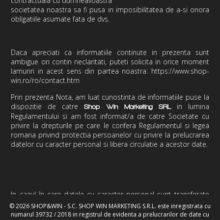
contractuala cu dumneavoastra
societatea noastra sa fi pusa in imposibilitatea de a-si onora
obligatiile asumate fata de dvs.
Daca apreciati ca informatiile continute in prezenta sunt
ambigue ori contin neclaritati, puteti solicita in orice moment
lamuriri in acest sens din partea noastra: https://www.shop-
win.ro/ro/contact.htm
Prin prezenta Nota, am luat cunostinta de informatiile puse la
dispozitie de catre
in lumina
Shop Win Marketing
SRL
Regulamentului si am fost informat/a de catre Societate cu
privire la drepturile pe care le confera Regulamentul si legea
romana privind protectia persoanelor cu privire la prelucrarea
datelor
cu caracter personal si libera circulatie a acestor date.
In cazul în care datele cu caracter personal sunt transferate
către o țară terță sau o organizație internațională, are dreptul
© 2026 SHOP&WIN - S.C. SHOP WIN MARKETING S.R.L. este inregistrata cu
să fie informat cu privire la garanțiile adecvate în temeiul
numarul 39732 / 2018 in registrul de evidenta a prelucrarilor de date cu