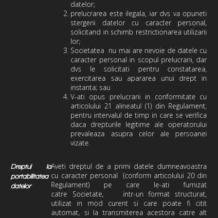
datelor;
prelucrarea este ilegala, iar dvs va opuneti
stergerii datelor cu caracter personal,
solicitand in schimb restrictionarea utilizarii
lor;
Societatea
nu mai are nevoie de datele cu
caracter personal in scopul prelucrarii, dar
dvs le solicitati pentru constatarea,
exercitarea sau apararea unui drept in
instanta; sau
V-ati opus prelucrarii in conformitate cu
articolului 21 alineatul (1) din Regulament,
pentru intervalul de timp in care se verifica
daca drepturile legitime ale operatorului
prevaleaza asupra celor ale persoanei
vizate.
Aveti dreptul de a primi datele dumneavoastra
Dreptul la
cu caracter personal (conform articolului 20 din
portabilitatea
Regulament) pe care le-ati furnizat
datelor
catre
Societate,
intr-un format structurat,
utilizat in mod curent si care poate fi citit
automat, si la transmiterea acestora catre alt