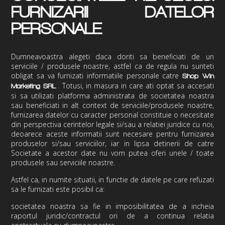
FURNIZARII DATELOR
PERSONALE
Dumneavoastra alegeti daca doriti sa beneficiati de un
serviciile / produsele noastre, astfel ca de regula nu sunteti
obligat sa va furnizati informatiile personale catre
Shop Win
.
Totusi, in masura in care ati optat sa accesati
Marketing
SRL
si sa utilizati platforma administrata de societatea noastra
sau beneficiati in alt context de serviciile/produsele noastre,
furnizarea datelor cu caracter personal constituie o necesitate
din perspectiva cerintelor legale si/sau a relatiei juridice cu noi,
deoarece aceste informatii sunt necesare pentru furnizarea
produselor si/sau serviciilor, iar in lipsa detinerii de catre
Societate a acestor date nu vom putea oferi unele / toate
produsele sau serviciile noastre.
Astfel ca, in numite situatii, in functie de datele pe care refuzati
sa le furnizati este posibil ca:
societatea noastra sa fie in imposibilitatea de a incheia
raportul juridic/contractul ori de a continua relatia