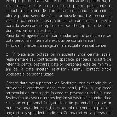
exemplu pe durata existentei unui cont activ in platforma, in
cazul clientilor care au creat cont), pentru prelucrarile in
scopul transmiterii de comunicari continand informatii si
oferte privind serviciile si/sau produsele noastre, precum si
cele ale partenerilor nostri, comunicari comerciale, respectiv
pana la exercitarea dreptului de opozitie (opt-out) de catre
dumneavoastra in acest sens,
Pana la retragerea consimtamantului pentru prelucrarile de
date personale intemeiate exclusiv pe consimtamant
Timp de1 luna pentru inregistrarile efectuate prin call-center
Ø
În orice alte ipoteze ori in absența unor cerințe legale,
reglementare sau contractuale specifice, perioada noastră de
referință pentru păstrarea datelor personale este de minim 3
ani de la data incetarii relatiilor / ultimul contact dintre
Societate si persoana vizata.
Oricare date pot fi pastrate de Societate, prin exceptie de la
prevederile anterioare daca este cazul, până la expirarea
termenului de prescripție, în ceea ce privește situatiile în care
Societatea ar avea un interes legitim să păstreze anumite date
cu caracter personal în legătură cu un potențial litigiu ce ar
putea sa apara între părți, de exemplu in contextul posibilei
angajari a raspunderii juridice a Companiei ori a persoanei