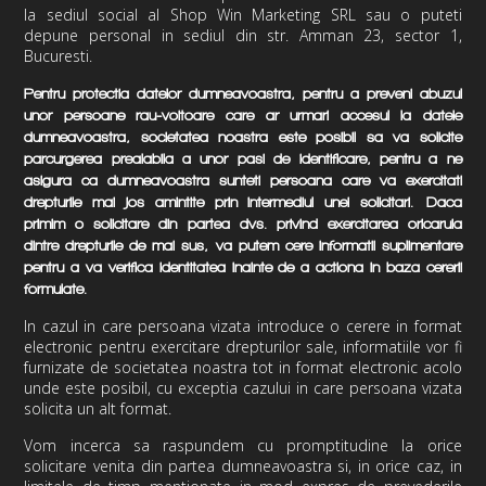
la sediul social al
Shop Win Marketing SRL
sau o puteti
depune personal in sediul din
str. Amman 23, sector 1,
Bucuresti.
Pentru protectia datelor dumneavoastra, pentru a preveni abuzul
unor persoane rau-voitoare care ar urmari accesul la datele
dumneavoastra, societatea noastra este posibil sa va solicite
parcurgerea prealabila a unor pasi de identificare, pentru a ne
asigura ca dumneavoastra sunteti persoana care va exercitati
drepturile mai jos amintite prin intermediul unei solicitari.
Daca
primim o solicitare din partea dvs. privind exercitarea oricaruia
dintre drepturile de mai sus, va putem cere informatii suplimentare
pentru a va verifica identitatea inainte de a actiona in baza cererii
formulate.
In cazul in care persoana vizata introduce o cerere in format
electronic pentru exercitare drepturilor sale, informatiile vor fi
furnizate de societatea noastra tot in format electronic acolo
unde este posibil, cu exceptia cazului in care persoana vizata
solicita un alt format.
Vom incerca sa raspundem cu promptitudine la orice
solicitare venita din partea dumneavoastra si, in orice caz, in