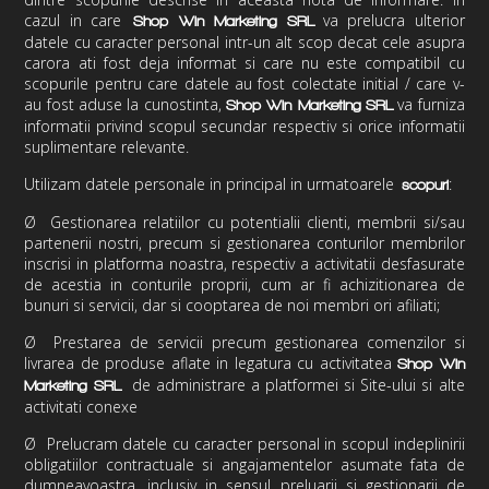
cazul in care
va
prelucra ulterior
Shop Win Marketing
SRL
datele cu caracter personal intr-un alt scop decat cele asupra
carora ati fost deja informat si care nu este compatibil cu
scopurile pentru care datele au fost colectate initial / care v-
au fost aduse la cunostinta,
va furniza
Shop Win Marketing
SRL
informatii privind scopul secundar respectiv si orice informatii
suplimentare relevante.
Utilizam datele personale in principal in urmatoarele
:
scopuri
Ø
Gestionarea relatiilor cu potentialii clienti, membrii si/sau
partenerii nostri, precum si gestionarea conturilor membrilor
inscrisi in platforma noastra, respectiv a activitatii desfasurate
de acestia in conturile proprii, cum ar fi achizitionarea de
bunuri si servicii, dar si cooptarea de noi membri ori afiliati;
Ø
Prestarea de servicii precum gestionarea comenzilor si
livrarea de produse aflate in legatura cu activitatea
Shop Win
de administrare a platformei si Site-ului si alte
Marketing
SRL
activitati conexe
Ø
Prelucram datele cu caracter personal in scopul indeplinirii
obligatiilor contractuale si angajamentelor asumate fata de
dumneavoastra, inclusiv in sensul preluarii si gestionarii de