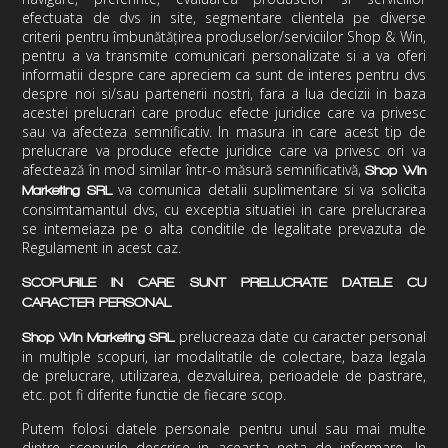
efectuata de dvs in site, segmentare clientela pe diverse
criterii pentru îmbunătățirea produselor/serviciilor Shop & Win,
pentru a va transmite comunicari personalizate si a va oferi
informatii despre care apreciem ca sunt de interes pentru dvs
despre noi si/sau partenerii nostri, fara a lua decizii in baza
acestei prelucrari care produc efecte juridice care va privesc
sau va afecteza semnificativ. In masura in care acest tip de
prelucrare va produce efecte juridice care va privesc ori va
afectează în mod similar într-o măsură semnificativă,
Shop Win
va comunica detalii suplimentare si va solicita
Marketing
SRL
consimtamantul dvs, cu exceptia situatiei in care prelucrarea
se intemeiaza pe o alta conditile de legalitate prevazuta de
Regulament in acest caz.
SCOPURILE IN CARE SUNT PRELUCRATE DATELE CU
CARACTER PERSONAL
prelucreaza date cu caracter personal
Shop Win Marketing
SRL
in multiple scopuri, iar modalitatile de colectare, baza legala
de prelucrare, utilizarea, dezvaluirea, perioadele de pastrare,
etc. pot fi diferite functie de fiecare scop.
Putem folosi datele personale pentru unul sau mai multe
dintre scopurile descrise in aceasta nota de informare. In