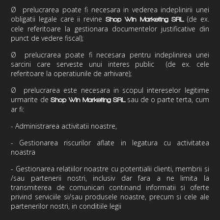
Ø
prelucrarea poate fi necesara in vederea indeplinirii unei
obligatii legale care ii revine
(de ex.
Shop Win Marketing
SRL
cele referitoare la gestionara documentelor justificative din
punct de vedere fiscal);
Ø
prelucrarea poate fi necesara pentru indeplinirea unei
sarcini care serveste unui interes public (de ex. cele
referitoare la operatiunile de arhivare);
Ø
prelucrarea este necesara in scopul intereselor legitime
urmarite de
sau de o parte terta, cum
Shop Win Marketing
SRL
ar fi:
-
Administrarea activitatii noastre,
- Gestionarea riscurilor aflate in legatura cu activitatea
noastra
- Gestionarea relatiilor noastre cu potentialii clienti, membrii si
/sau partenerii nostri, inclusiv dar fara a ne limita la
transmiterea de comunicari continand informatii si oferte
privind serviciile si/sau produsele noastre, precum si cele ale
partenerilor nostri, in conditiile legii