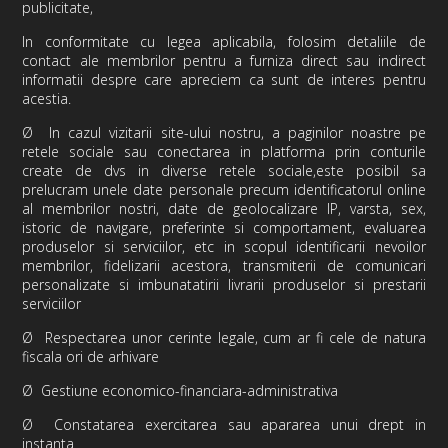
publicitate,
In conformitate cu legea aplicabila, folosim detaliile de
contact ale membrilor pentru a furniza direct sau indirect
informatii despre care apreciem ca sunt de interes pentru
acestia.
Ø
In cazul vizitarii site-ului nostru, a paginilor noastre pe
retele sociale sau conectarea in platforma prin conturile
create de dvs in diverse retele sociale,este posibil sa
prelucram unele date personale precum identificatorul online
al membrilor nostri, date de geolocalizare IP, varsta, sex,
istoric de navigare, preferinte si comportament, evaluarea
produselor si serviciilor, etc in scopul identificarii nevoilor
membrilor, fidelizarii acestora, transmiterii de comunicari
personalizate si imbunatatirii livrarii produselor si prestarii
serviciilor
Ø
Respectarea
unor cerinte legale, cum ar fi cele de natura
fiscala ori de arhivare
Ø
Gestiune economico-financiara-administrativa
Ø
Constatarea exercitarea sau apararea unui drept in
instanta