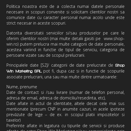
Politica noastra este de a colecta numai datele personale
necesare in scopuri convenite si solicitam clientilor nostri sa
comunice date cu caracter personal numai acolo unde este
strict necesar in aceste scopuri.
Datorita diversitatii serviciilor si/sau produselor pe care le
oferim clientilor nostri (mai multe detalii gasiti pe www.shop-
win.ro) putem prelucra mai multe categorii de date personale,
acestea variind in functie de tipul de serviciu, categoria de
persoane vizate sau de scopul prelucrarii.
Principalele date
[S2]
/ categorii de date prelucrate de
Shop
pot fi, dupa caz si in functie de scopurile
Win Marketing
SRL
asociate prelucrarii, una sau mai multe dintre urmatoarele:
Nume, prenume
Date de contact si /sau livrare (numar de telefon personal,
adresa de email, adresa de domiciliu/resedinta, etc),
Date aflate in actul de identitate, altele decat cele mai sus
mentionate (precum CNP in anumite cazuri, in acele ipoteze
prevăzute de lege – de ex. in scopul platii impozitelor si
taxelor)
Preferinte aflate in legatura cu tipurile de servicii si produse