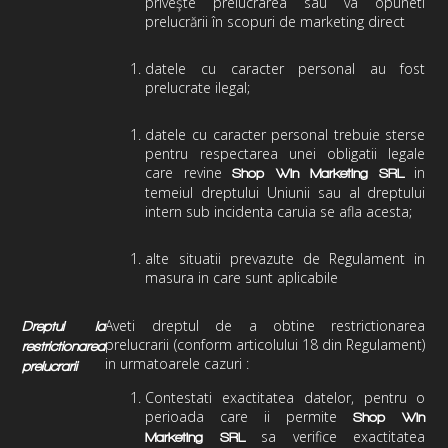
priveşte prelucrarea sau va opuneti
prelucrării în scopuri de marketing direct
datele cu caracter personal au fost
prelucrate ilegal;
datele cu caracter personal trebuie sterse
pentru respectarea unei obligatii legale
care revine
in
Shop Win Marketing
SRL
temeiul dreptului Uniunii sau al dreptului
intern sub incidenta caruia se afla acesta;
alte situatii prevazute de Regulament in
masura in care sunt aplicabile
Aveti dreptul de a obtine restrictionarea
Dreptul la
prelucrarii (conform articolului 18 din Regulament)
restrictionarea
in urmatoarele cazuri :
prelucrarii
Contestati exactitatea datelor, pentru o
perioada care ii permite
Shop Win
sa verifice exactitatea
Marketing
SRL