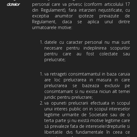
personal care va privesc (conform articolului 17
datelor
din Regulament), fara intarzieri nejustificate, cu
exceptia anumitor ipoteze prevazute de
Regulament, daca se aplica unul dintre
urmatoarele motive:
datele cu caracter personal nu mai sunt
necesare pentru indeplinirea scopurilor
pentru care au fost colectate sau
prelucrate;
va retrageti consimtamantul in baza caruia
are loc prelucrarea in masura in care
prelucrarea se bazeaza exclusiv pe
consimtamant si nu exista niciun alt temei
juridic pentru prelucrare;
va opuneti prelucrarii efectuata in scopul
unui interes public ori in scopul intereselor
legitime urmarite de Societate sau de o
terta parte şi nu există motive legitime care
să prevaleze fata de interesele/drepturile si
libertatile dvs fundamentale în ceea ce