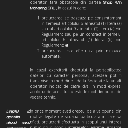
operator, fara obstacole din partea
Shop Win
,
in cazul in care:
Marketing
SRL
prelucrarea se bazeaza pe consimtamant
in temeiul articolului 6 alineatul (1) litera (a)
sau al articolului 9 alineatul (2) litera (a) din
Regulament sau pe un contract in temeiul
articolului 6 alineatul (1) litera (b) din
Regulament;
si
prelucrarea este efectuata prin mijloace
automate.
In cazul exercitarii dreptului la portabilitatea
datelor cu caracter personal, acestea pot fi
transmise in mod direct de la
Societate
la un alt
operator indicat de catre dvs. in mod expres,
acolo unde acest lucru este fezabil din punct de
vedere tehnic.
In orice moment aveti dreptul de a va opune, din
Dreptul la
motive legate de situatia particulara in care va
opozitie
aflati, prelucrarii
efectuata in scopul unui interes
atunci cand
public ori in scopul intereselor legitime urmarite