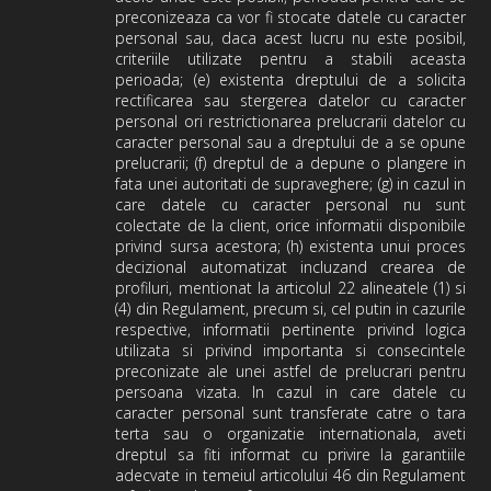
preconizeaza ca vor fi stocate datele cu caracter
personal sau, daca acest lucru nu este posibil,
criteriile utilizate pentru a stabili aceasta
perioada; (e) existenta dreptului de a solicita
rectificarea sau stergerea datelor cu caracter
personal ori restrictionarea prelucrarii datelor cu
caracter personal sau a dreptului de a se opune
prelucrarii; (f) dreptul de a depune o plangere in
fata unei autoritati de supraveghere; (g) in cazul in
care datele cu caracter personal nu sunt
colectate de la client, orice informatii disponibile
privind sursa acestora; (h) existenta unui proces
decizional automatizat incluzand crearea de
profiluri, mentionat la articolul 22 alineatele (1) si
(4) din Regulament, precum si, cel putin in cazurile
respective, informatii pertinente privind logica
utilizata si privind importanta si consecintele
preconizate ale unei astfel de prelucrari pentru
persoana vizata. In cazul in care datele cu
caracter personal sunt transferate catre o tara
terta sau o organizatie internationala, aveti
dreptul sa fiti informat cu privire la garantiile
adecvate in temeiul articolului 46 din Regulament