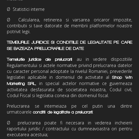
Ø
Statistici interne
Ø
Calcularea, retinerea si varsarea oricaror impozite,
contributii si taxe datorate de membrii platformelor noastre
potrivit legii.
TEMEIURILE JURIDICE SI CONDITIILE DE LEGALITATE PE CARE
SE BAZEAZA PRELUCRARILE DE DATE
au in vedere dispozitiile
Temeiurile juridice ale prelucrarii
Regulamentului si actele normative privind prelucrarea datelor
cu caracter personal adoptate la nivelul Romaniei, prevederile
legislatiei aplicabile in domeniul de activitate al
Shop Win
,
in special actelor normative ce guverneaza
Marketing
SRL
activitatea desfasurata de societatea noastra, Codul civil,
Codul Fiscal si legislatia conexa din domeniul fiscal.
Prelucrarea se intemeiaza pe cel putin una dintre
urmatoarele
:
conditii
de legalitate a prelucrarii
Ø
prelucrarea poate fi necesara in vederea incheierii
raportului juridic / contractului cu dumneavoastra ori pentru
executarea acestuia;