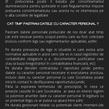
Ø
prelucrarea poate fi bazata pe consimtamantul
dumneavostra pentru ipotezele in care Regulamentul impune
preluarea consimtamantului sau acesta nu se intemeiaza pe
o alta conditie de legalitate
CAT TIMP PASTRAM DATELE CU CARACTER PERSONAL ?
Pastram datele personale prelucrate de noi doar atat timp
cat este necesar pentru scopul pentru care au fost colectate
(
inclusiv conform legii sau reglementarilor aplicabile
), astfel:
Pe durata prevazuta de lege in situatiile in care exista acte
normative aplicabile in acest sens (de ex in cazul registrelor de
contabilitate obligatorii și a documentelor justificative care
stau la baza înregistrărilor în contabilitatea financiară, etc)
Pe durata derulării contractului / raportului juridic pentru
datele cu caracter personal necesare in executarea acestuia,
inclusiv date cu caracter personal cu care
Societatea
poate
intra în contact în desfășurarea raporturtului juridic
Până la expirarea termenului de prescripție, în ceea ce
privește cazurile în care
Societatea
ar avea un interes legitim
să păstreze anumite date cu caracter personal în legătură cu
un potențial litigiu ce ar putea sa apara între părți
Pe durata gestionarii relatiei cu potentialii clienti /membrii (de